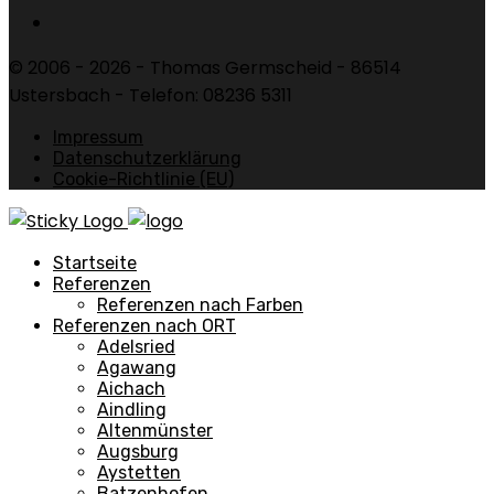
© 2006 - 2026 - Thomas Germscheid - 86514
Ustersbach - Telefon: 08236 5311
Impressum
Datenschutzerklärung
Cookie-Richtlinie (EU)
Startseite
Referenzen
Referenzen nach Farben
Referenzen nach ORT
Adelsried
Agawang
Aichach
Aindling
Altenmünster
Augsburg
Aystetten
Batzenhofen