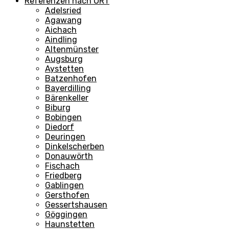
Referenzen nach ORT
Adelsried
Agawang
Aichach
Aindling
Altenmünster
Augsburg
Aystetten
Batzenhofen
Bayerdilling
Bärenkeller
Biburg
Bobingen
Diedorf
Deuringen
Dinkelscherben
Donauwörth
Fischach
Friedberg
Gablingen
Gersthofen
Gessertshausen
Göggingen
Haunstetten