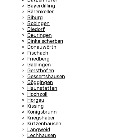
Bayerdilling
Bärenkeller
Biburg
Bobingen
Diedorf
Deuringen
Dinkelscherben
Donauwörth
Fischach
Friedberg
Gablingen
Gersthofen
Gessertshausen
Göggingen
Haunstetten
Hochzoll
Horgau
Kissing
Königsbrunn
Kriegshaber
Kutzenhausen
Langweid
Lechhausen