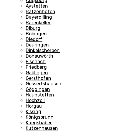
Augsburg
Aystetten
Batzenhofen
Bayerdilling
Bärenkeller
Biburg
Bobingen
Diedorf
Deuringen
Dinkelscherben
Donauwörth
Fischach
Friedberg
Gablingen
Gersthofen
Gessertshausen
Göggingen
Haunstetten
Hochzoll
Horgau
Kissing
Königsbrunn
Kriegshaber
Kutzenhausen