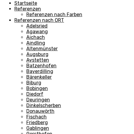
Startseite
Referenzen
Referenzen nach Farben
Referenzen nach ORT
Adelsried
Agawang
Aichach
Aindling
Altenmünster
Augsburg
Aystetten
Batzenhofen
Bayerdilling
Bärenkeller
Biburg
Bobingen
Diedorf
Deuringen
Dinkelscherben
Donauwörth
Fischach
Friedberg
Gablingen
Gersthofen