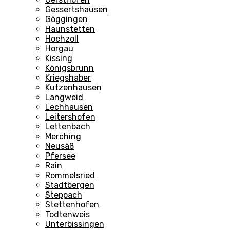
Gessertshausen
Göggingen
Haunstetten
Hochzoll
Horgau
Kissing
Königsbrunn
Kriegshaber
Kutzenhausen
Langweid
Lechhausen
Leitershofen
Lettenbach
Merching
Neusäß
Pfersee
Rain
Rommelsried
Stadtbergen
Steppach
Stettenhofen
Todtenweis
Unterbissingen