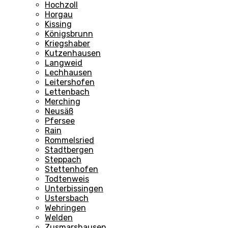
Hochzoll
Horgau
Kissing
Königsbrunn
Kriegshaber
Kutzenhausen
Langweid
Lechhausen
Leitershofen
Lettenbach
Merching
Neusäß
Pfersee
Rain
Rommelsried
Stadtbergen
Steppach
Stettenhofen
Todtenweis
Unterbissingen
Ustersbach
Wehringen
Welden
Zusmarshausen