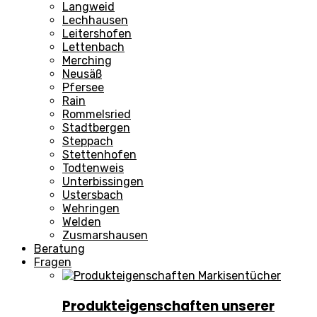
Langweid
Lechhausen
Leitershofen
Lettenbach
Merching
Neusäß
Pfersee
Rain
Rommelsried
Stadtbergen
Steppach
Stettenhofen
Todtenweis
Unterbissingen
Ustersbach
Wehringen
Welden
Zusmarshausen
Beratung
Fragen
Produkteigenschaften unserer