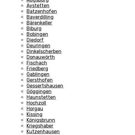
Aystetten
Batzenhofen
Bayerdilling
Bärenkeller
Biburg
Bobingen
Diedorf
Deuringen
Dinkelscherben
Donauwörth
Fischach
Friedberg
Gablingen
Gersthofen
Gessertshausen
Göggingen
Haunstetten
Hochzoll
Horgau
Kissing
Königsbrunn
Kriegshaber
Kutzenhausen