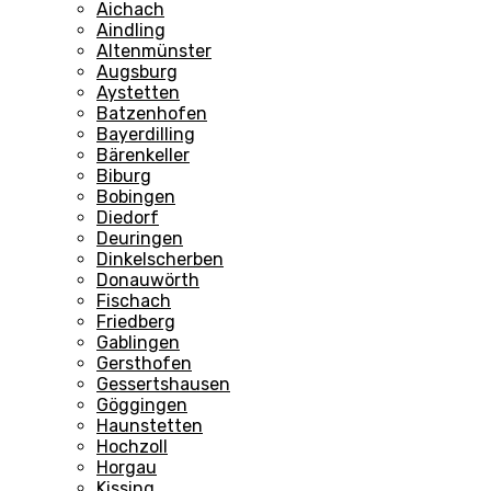
Aichach
Aindling
Altenmünster
Augsburg
Aystetten
Batzenhofen
Bayerdilling
Bärenkeller
Biburg
Bobingen
Diedorf
Deuringen
Dinkelscherben
Donauwörth
Fischach
Friedberg
Gablingen
Gersthofen
Gessertshausen
Göggingen
Haunstetten
Hochzoll
Horgau
Kissing