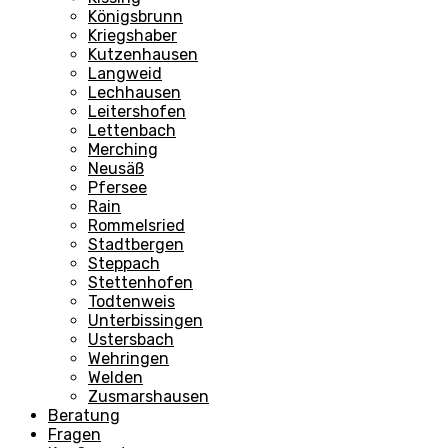
Königsbrunn
Kriegshaber
Kutzenhausen
Langweid
Lechhausen
Leitershofen
Lettenbach
Merching
Neusäß
Pfersee
Rain
Rommelsried
Stadtbergen
Steppach
Stettenhofen
Todtenweis
Unterbissingen
Ustersbach
Wehringen
Welden
Zusmarshausen
Beratung
Fragen