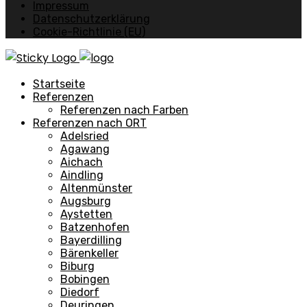
Impressum
Datenschutzerklärung
Cookie-Richtlinie (EU)
Startseite
Referenzen
Referenzen nach Farben
Referenzen nach ORT
Adelsried
Agawang
Aichach
Aindling
Altenmünster
Augsburg
Aystetten
Batzenhofen
Bayerdilling
Bärenkeller
Biburg
Bobingen
Diedorf
Deuringen