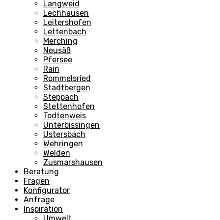
Langweid
Lechhausen
Leitershofen
Lettenbach
Merching
Neusäß
Pfersee
Rain
Rommelsried
Stadtbergen
Steppach
Stettenhofen
Todtenweis
Unterbissingen
Ustersbach
Wehringen
Welden
Zusmarshausen
Beratung
Fragen
Konfigurator
Anfrage
Inspiration
Umwelt