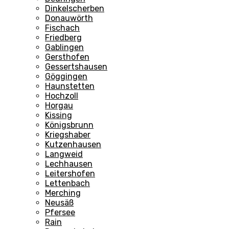
Dinkelscherben
Donauwörth
Fischach
Friedberg
Gablingen
Gersthofen
Gessertshausen
Göggingen
Haunstetten
Hochzoll
Horgau
Kissing
Königsbrunn
Kriegshaber
Kutzenhausen
Langweid
Lechhausen
Leitershofen
Lettenbach
Merching
Neusäß
Pfersee
Rain