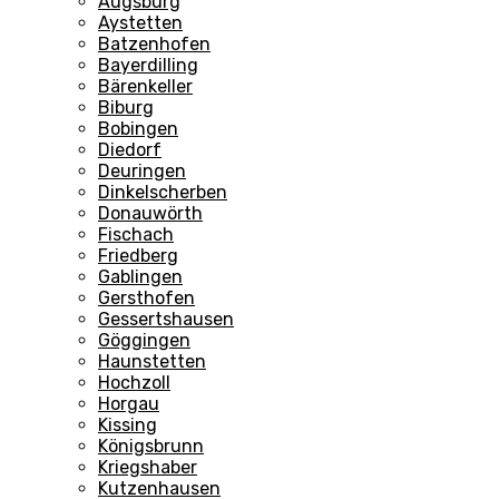
Augsburg
Aystetten
Batzenhofen
Bayerdilling
Bärenkeller
Biburg
Bobingen
Diedorf
Deuringen
Dinkelscherben
Donauwörth
Fischach
Friedberg
Gablingen
Gersthofen
Gessertshausen
Göggingen
Haunstetten
Hochzoll
Horgau
Kissing
Königsbrunn
Kriegshaber
Kutzenhausen