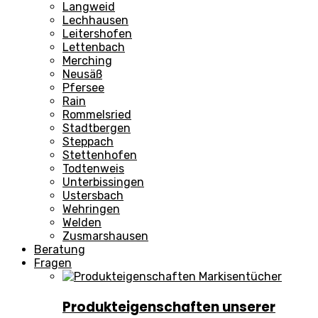
Langweid
Lechhausen
Leitershofen
Lettenbach
Merching
Neusäß
Pfersee
Rain
Rommelsried
Stadtbergen
Steppach
Stettenhofen
Todtenweis
Unterbissingen
Ustersbach
Wehringen
Welden
Zusmarshausen
Beratung
Fragen
Produkteigenschaften unserer