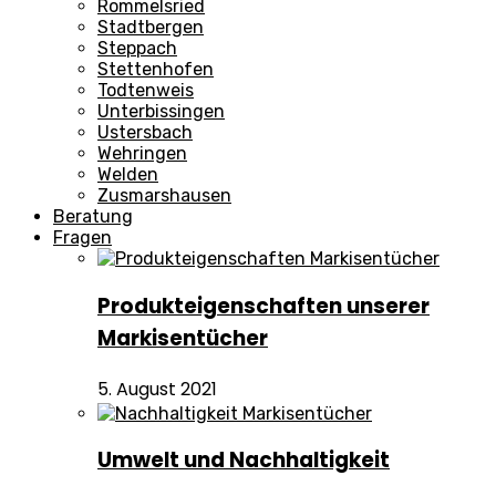
Rommelsried
Stadtbergen
Steppach
Stettenhofen
Todtenweis
Unterbissingen
Ustersbach
Wehringen
Welden
Zusmarshausen
Beratung
Fragen
Produkteigenschaften unserer
Markisentücher
5. August 2021
Umwelt und Nachhaltigkeit